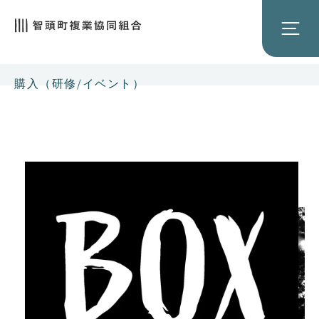
購入（研修/イベント）
商
品
情
報
に
ス
キ
ッ
プ