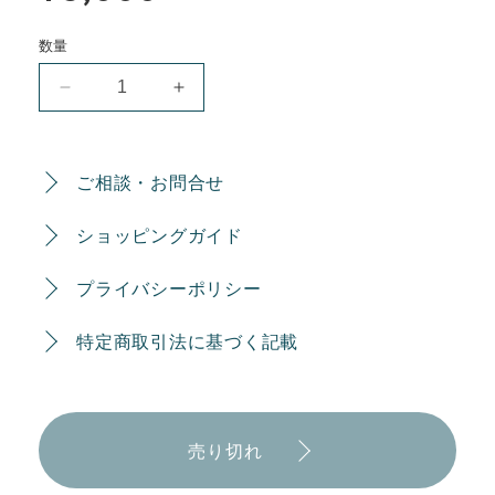
価
格
数量
【2023/11/30】
【2023/11/30】
DEEP
DEEP
FOREST
FOREST
BOX
BOX
の
の
ご相談・お問合せ
数
数
量
量
ショッピングガイド
を
を
減
増
プライバシーポリシー
ら
や
す
す
特定商取引法に基づく記載
売り切れ