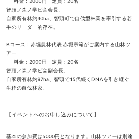
料金：2000円 定員：20名
智頭ノ森ノ学ビ舎会長。
自家所有林約40ha、智頭町で自伐型林業を牽引する若
手のリーダー的存在。
Bコース：赤堀農林代表 赤堀宗範がご案内する山林ツ
アー
料金：2000円 定員：20名
智頭ノ森ノ学ビ舎副会長。
自家所有林約87ha、智頭で15代続くDNAを引き継ぐ
生粋の自伐林家。
【イベントへのお申し込みについて】
基本の参加費は5000円となります。山林ツアーは別途